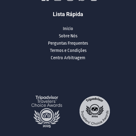
Lista Rápida
Início
Sobre Nós
Perguntas Frequentes
Termos e Condições
Centro Arbitragem
(opens
in
new
Link
window)
Gallery